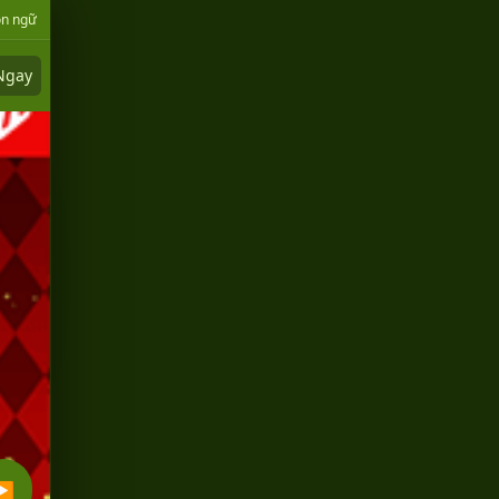
n ngữ
Ngay
▶