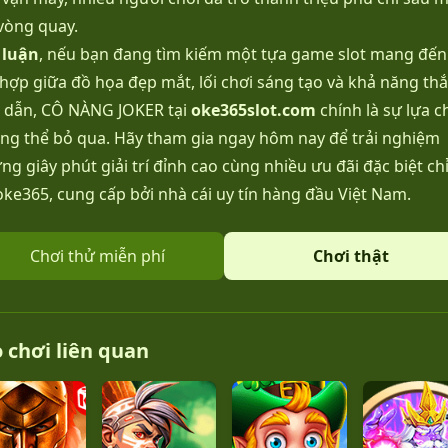
 vòng quay.
 luận
, nếu bạn đang tìm kiếm một tựa game slot mang đến
 hợp giữa đồ họa đẹp mắt, lối chơi sáng tạo và khả năng th
 dẫn, CÔ NÀNG JOKER tại
oke365slot.com
chính là sự lựa 
ng thể bỏ qua. Hãy tham gia ngay hôm nay để trải nghiệm
ng giây phút giải trí đỉnh cao cùng nhiều ưu đãi đặc biệt ch
 oke365, cung cấp bởi nhà cái uy tín hàng đầu Việt Nam.
Chơi thử miễn phí
Chơi thật
ò chơi liên quan