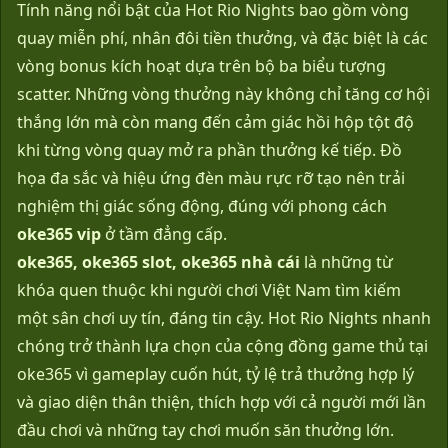
Tính năng nổi bật của Hot Rio Nights bao gồm vòng
quay miễn phí, nhân đôi tiền thưởng, và đặc biệt là các
vòng bonus kích hoạt dựa trên bộ ba biểu tượng
scatter. Những vòng thưởng này không chỉ tăng cơ hội
thắng lớn mà còn mang đến cảm giác hồi hộp tột độ
khi từng vòng quay mở ra phần thưởng kế tiếp. Đồ
họa đa sắc và hiệu ứng đèn màu rực rỡ tạo nên trải
nghiệm thị giác sống động, đúng với phong cách
oke365 vip
ở tầm đẳng cấp.
oke365, oke365 slot, oke365 nhà cái
là những từ
khóa quen thuộc khi người chơi Việt Nam tìm kiếm
một sân chơi uy tín, đáng tin cậy. Hot Rio Nights nhanh
chóng trở thành lựa chọn của cộng đồng game thủ tại
oke365 vì gameplay cuốn hút, tỷ lệ trả thưởng hợp lý
và giao diện thân thiện, thích hợp với cả người mới lần
đầu chơi và những tay chơi muốn săn thưởng lớn.