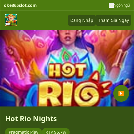
oke365slot.com
Ngôn ngữ
Đăng Nhập
Tham Gia Ngay
▶
Hot Rio Nights
Pragmatic Play
RTP 96.7%