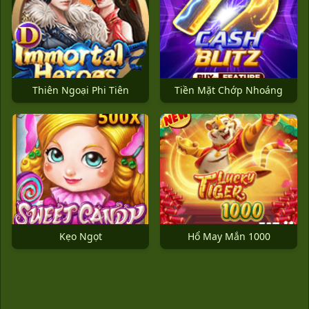
Thiên Ngoại Phi Tiên
Tiền Mặt Chớp Nhoáng
Kẹo Ngọt
Hổ May Mắn 1000