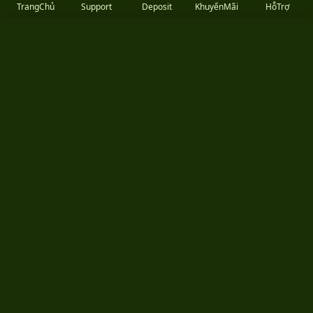
TrangChủ
Support
Deposit
KhuyếnMãi
HỗTrợ
✕
Select Language
🇻🇳
✓
Vietnamese
Rạp Xiếc Rực Lửa – Trò Chơi Hấp
⚙️
Dẫn tại oke365slot.com
RTP
Volatility
96.5%
Cao ⚡⚡⚡⚡🌑
Max Win
Paylines
x7500
25
Reels
Min Bet
5x3
10.000₫
Provider
Features