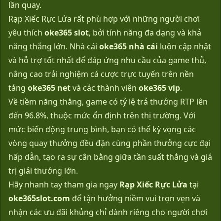
lần quay.
Rạp Xiếc Rực Lửa rất phù hợp với những người chơi
yêu thích
oke365 slot
, bởi tính năng đa dạng và khả
năng thắng lớn. Nhà cái
oke365 nhà cái
luôn cập nhật
và hỗ trợ tốt nhất để đáp ứng nhu cầu của game thủ,
nâng cao trải nghiệm cá cược trực tuyến trên nền
tảng
oke365 net
và các thành viên
oke365 vip
.
Về tiềm năng thắng, game có tỷ lệ trả thưởng RTP lên
đến 96.8%, thuộc mức ổn định trên thị trường. Với
mức biến động trung bình, bạn có thể kỳ vọng các
vòng quay thưởng đều đặn cùng phần thưởng cực đại
hấp dẫn, tạo ra sự cân bằng giữa tần suất thắng và giá
trị giải thưởng lớn.
Hãy nhanh tay tham gia ngay
Rạp Xiếc Rực Lửa
tại
oke365slot.com
để tận hưởng niềm vui trọn vẹn và
nhận các ưu đãi khủng chỉ dành riêng cho người chơi