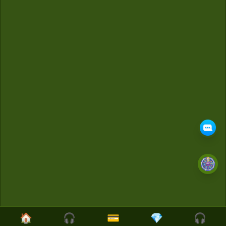
🏠
🎧
💳
💎
🎧