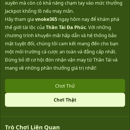
xuyên mà còn có khả năng chạm tay vào mức thưởng
Jackpot khổng lồ nếu may mắn.
Hãy tham gia
vnoke365
ngay hôm nay để khám phá
thế giới tài lộc của
Thần Tài Đa Phúc
. Với những
chương trình khuyến mãi hấp dẫn và hệ thống bảo
mật tuyệt đối, chúng tôi cam kết mang đến cho bạn
một môi trường cá cược an toàn và đẳng cấp nhất.
Đừng bỏ lỡ cơ hội đón nhận vận may từ Thần Tài và
mang về những phần thưởng giá trị nhất!
Chơi Thử
Chơi Thật
Trò Chơi Liên Quan