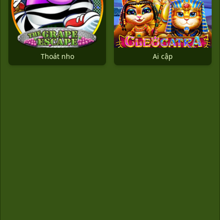
Thoát nho
Ai cập