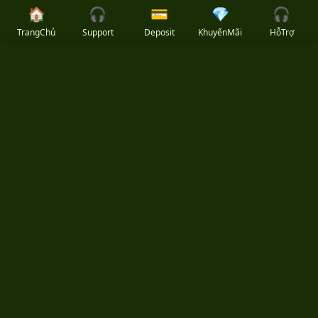
🏠
🎧
💳
💎
🎧
TrangChủ
Support
Deposit
KhuyếnMãi
HỗTrợ
✕
Select Language
🇻🇳
✓
Vietnamese
Vận mệnh Cổ tích - Trải nghiệm slot
⚙️
hấp dẫn tại oke365slot.com
RTP
Volatility
96.5%
Cao ⚡⚡⚡⚡🌑
Max Win
Paylines
x7500
25
Reels
Min Bet
5x3
10.000 VND