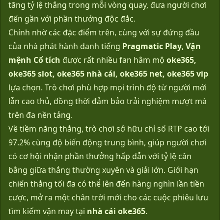
tăng tỷ lệ thắng trong mỗi vòng quay, đưa người chơi
đến gần với phần thưởng độc đắc.
Chính nhờ các đặc điểm trên, cùng với sự đứng đầu
của nhà phát hành danh tiếng
Pragmatic Play
,
Vận
mệnh Cổ tích
được rất nhiều fan hâm mộ
oke365,
oke365 slot, oke365 nhà cái, oke365 net, oke365 vip
lựa chọn. Trò chơi phù hợp mọi trình độ từ người mới
lẫn cao thủ, đồng thời đảm bảo trải nghiệm mượt mà
trên đa nền tảng.
Về tiềm năng thắng, trò chơi sở hữu chỉ số RTP cao tới
97.2% cùng độ biến động trung bình, giúp người chơi
có cơ hội nhận phần thưởng hấp dẫn với tỷ lệ cân
bằng giữa thắng thường xuyên và giải lớn. Giới hạn
chiến thắng tối đa có thể lên đến hàng nghìn lần tiền
cược, mở ra một chân trời mới cho các cuộc phiêu lưu
tìm kiếm vận may tại
nhà cái oke365
.