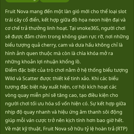
Fruit Nova mang đến một làn gió mới cho thể loại slot
trái cây cổ điển, kết hợp giữa đồ họa neon hiện đại và
cơ chế trả thưởng linh hoạt. Tại vnoke365, người chơi
sẽ được đắm chìm trong không gian rực rỡ, nơi những
biểu tượng quả cherry, cam và dưa hấu không chỉ là
hình ảnh quen thuộc mà còn là chìa khóa mở ra
những khoản lợi nhuận khổng lồ.
Điểm đặc biệt của trò chơi nằm ở hệ thống biểu tượng
Wild và Scatter được thiết kế tinh xảo. Khi các biểu
tượng đặc biệt này xuất hiện, cơ hội kích hoạt các
vòng quay miễn phí sẽ tăng cao, tạo điều kiện cho
người chơi tối ưu hóa số vốn hiện có. Sự kết hợp giữa
nhịp độ quay nhanh và hiệu ứng âm thanh sôi động
giúp mỗi ván cược trở nên kịch tính hơn bao giờ hết.
Về mặt kỹ thuật, Fruit Nova sở hữu tỷ lệ hoàn trả (RTP)