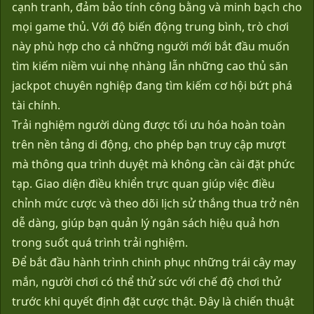
cạnh tranh, đảm bảo tính công bằng và minh bạch cho
mọi game thủ. Với độ biến động trung bình, trò chơi
này phù hợp cho cả những người mới bắt đầu muốn
tìm kiếm niềm vui nhẹ nhàng lẫn những cao thủ săn
jackpot chuyên nghiệp đang tìm kiếm cơ hội bứt phá
tài chính.
Trải nghiệm người dùng được tối ưu hóa hoàn toàn
trên nền tảng di động, cho phép bạn truy cập mượt
mà thông qua trình duyệt mà không cần cài đặt phức
tạp. Giao diện điều khiển trực quan giúp việc điều
chỉnh mức cược và theo dõi lịch sử thắng thua trở nên
dễ dàng, giúp bạn quản lý ngân sách hiệu quả hơn
trong suốt quá trình trải nghiệm.
Để bắt đầu hành trình chinh phục những trái cây may
mắn, người chơi có thể thử sức với chế độ chơi thử
trước khi quyết định đặt cược thật. Đây là chiến thuật